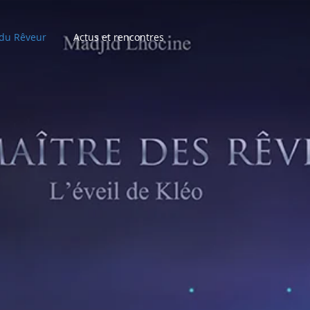
 du Rêveur
Actus et rencontres